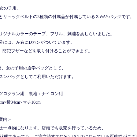
グ女の子用。
とリュックベルトの2種類の付属品が付属している３WAYバッグです。
リジナルカラーのテープ、フリル、刺繍をあしらいました。
分には、左右にDカンがついています。
S、防犯ブザーなどを取り付けることができます。
グは、女の子用の通学バッグとして、
スンバッグとしてご利用いただけます。
グログラン紺 裏地：ナイロン紺
×横34cm×マチ10cm
案内＞
は一点物になります。店頭でも販売を行っているため、
な状態であっても、ご注文時すでにSOLDOUTになっている可能性がござ