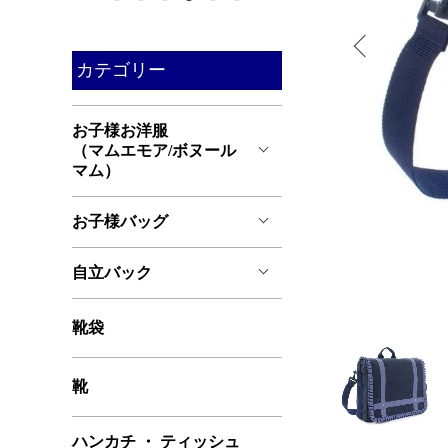
カテゴリー
お子様お洋服
（マムエモア/ボヌール
マム）
お子様バッグ
自立バック
靴袋
靴
ハンカチ ・ ティッシュ