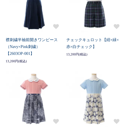
襟刺繍半袖前開きワンピース
チェックキュロット【紺×緑×
（Navy×Pink刺繍）
赤×白チェック】
【2603OP-001】
13,200円(税込)
13,200円(税込)