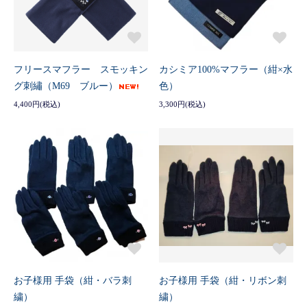
フリースマフラー スモッキン
カシミア100%マフラー（紺×水
グ刺繡（M69 ブルー）
色）
4,400円(税込)
3,300円(税込)
お子様用 手袋（紺・バラ刺
お子様用 手袋（紺・リボン刺
繍）
繍）