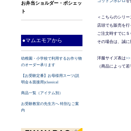
コットンボレロ
を
お弁当ショルダー・ポシェッ
ト
＜こちらのシリー
店頭でも販売を行
ご注文時すでにＳ
●マムエモアから
その場合は、誠に
洋服サイズ表は
>
幼稚園・小学校で利用するお作り物
のオーダー承ります
（商品によって
【お受験定番】お母様用スーツ(説
明会＆面接用)classical
商品一覧（アイテム別）
お受験教室の先生方へ 特別なご案
内