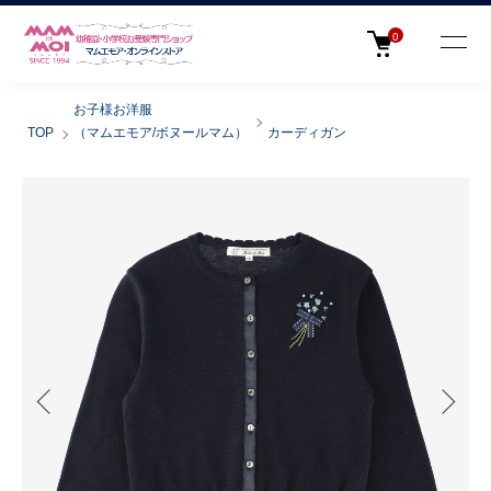
0
お子様お洋服
TOP
（マムエモア/ボヌールマム）
カーディガン