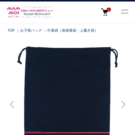
0
TOP
お子様バッグ
巾着袋（体操着袋・上履き袋）