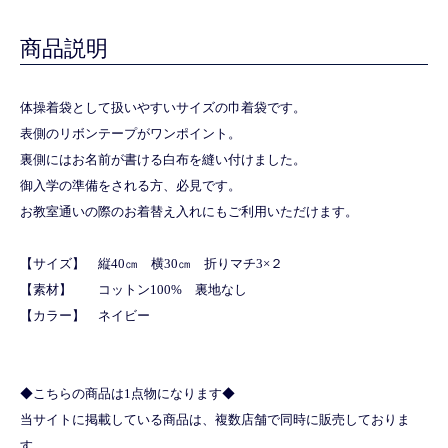
商品説明
体操着袋として扱いやすいサイズの巾着袋です。
表側のリボンテープがワンポイント。
裏側にはお名前が書ける白布を縫い付けました。
御入学の準備をされる方、必見です。
お教室通いの際のお着替え入れにもご利用いただけます。
【サイズ】 縦40㎝ 横30㎝ 折りマチ3×２
【素材】 コットン100% 裏地なし
【カラー】 ネイビー
◆こちらの商品は1点物になります◆
当サイトに掲載している商品は、複数店舗で同時に販売しておりま
す。