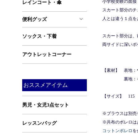
小学校受験の面接
レインコート・傘
スカート部分のチ
人とは違う１点を
便利グッズ
ソックス・下着
スカート部分は、
両サイドに深いポ
アウトレットコーナー
【素材】 表地：
裏地：キュプ
おススメアイテム
【サイズ】 115 
男児・女児3点セット
※ブラウスは別売
※共布のボレロは
レッスンバッグ
コットンボレロ
を