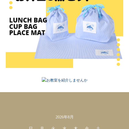
2026年8月
カレンダー
日
月
火
水
木
金
土