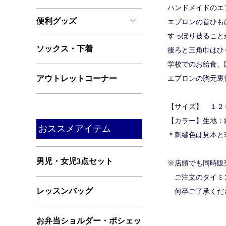
ハンドメイドのエ
便利グッズ
エプロンの首ひも
すっぽり被ること
ソックス・下着
後ろと三角巾はひ
学校でのお給食、
アウトレットコーナー
エプロンの胸元裏
【サイズ】 １２
【カラー】生地：綿
おススメアイテム
＊刺繡色は見本と
男児・女児3点セット
※店頭でも同時販
ご注文のタイミン
レッスンバッグ
何卒ご了承くだ
お弁当ショルダー・ポシェッ