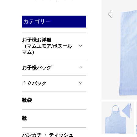
カテゴリー
お子様お洋服
（マムエモア/ボヌール
マム）
お子様バッグ
自立バック
靴袋
靴
ハンカチ ・ ティッシュ