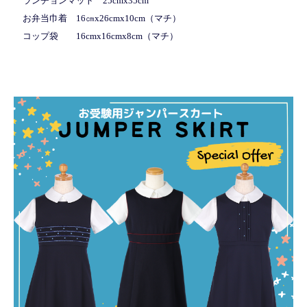
ランチョンマット 25cmx35cm
お弁当巾着 16㎝x26cmx10cm（マチ）
コップ袋 16cmx16cmx8cm（マチ）