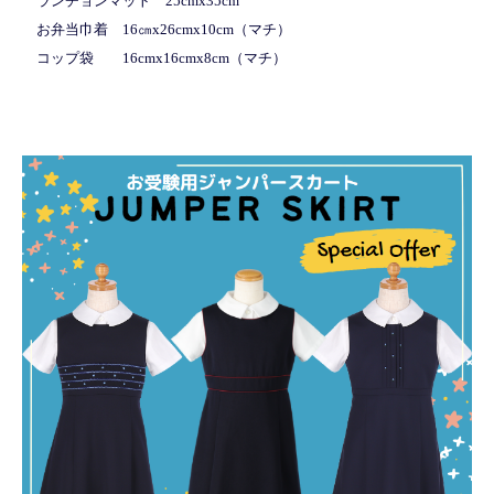
ランチョンマット 25cmx35cm
お弁当巾着 16㎝x26cmx10cm（マチ）
コップ袋 16cmx16cmx8cm（マチ）