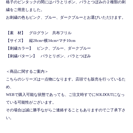
格子のピンタックの間にはバラとリボン、バラとつぼみの２種類の刺
繍をご用意しました。
お刺繍の色もピンク、ブルー、ダークブルーとお選びいただけます。
【素 材】 グログラン 共布フリル
【サイズ】 縦28cm×横34cm×マチ10cm
【刺繍カラー】 ピンク、ブルー、ダークブルー
【刺繍パターン】 バラとリボン、バラとつぼみ
＜商品に関するご案内＞
こちらのシリーズは一点物になります。店頭でも販売を行っているた
め、
WEBで購入可能な状態であっても、ご注文時すでにSOLDOUTになっ
ている可能性がございます。
その場合は誠に勝手ながらご連絡することもありますのでご了承下さ
い。