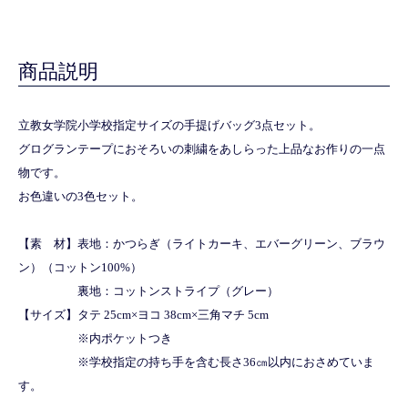
商品説明
立教女学院小学校指定サイズの手提げバッグ3点セット。
グログランテープにおそろいの刺繍をあしらった上品なお作りの一点
物です。
お色違いの3色セット。
【素 材】表地：かつらぎ（ライトカーキ、エバーグリーン、ブラウ
ン）（コットン100%）
裏地：コットンストライプ（グレー）
【サイズ】タテ 25cm×ヨコ 38cm×三角マチ 5cm
※内ポケットつき
※学校指定の持ち手を含む長さ36㎝以内におさめていま
す。