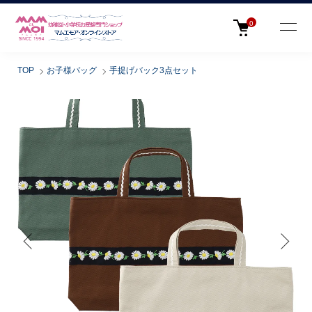
0
TOP
お子様バッグ
手提げバック3点セット