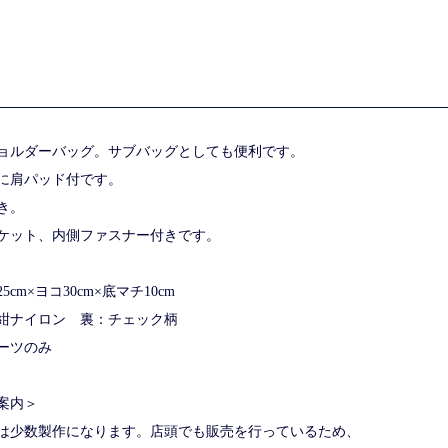
ョルダーバッグ。サブバッグとしても便利です。
に肩パッド付です。
き。
ケット、内側ファスナー付きです。
cm×ヨコ30cm×底マチ10cm
紺ナイロン 裏：チェック柄
ーツのみ
案内＞
は少数製作になります。店頭でも販売を行っているため、