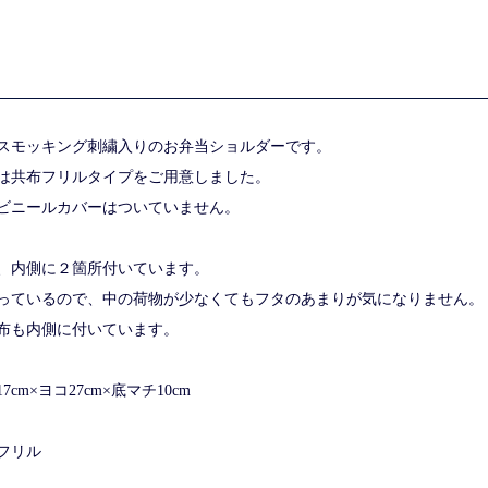
スモッキング刺繍入りのお弁当ショルダーです。
は共布フリルタイプをご用意しました。
ビニールカバーはついていません。
、内側に２箇所付いています。
っているので、中の荷物が少なくてもフタのあまりが気になりません。
布も内側に付いています。
cm×ヨコ27cm×底マチ10cm
フリル