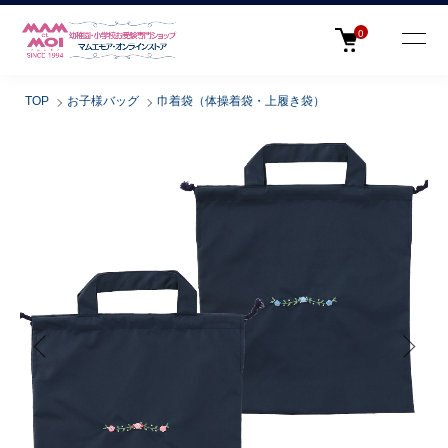
0
TOP
お子様バッグ
巾着袋（体操着袋・上履き袋）